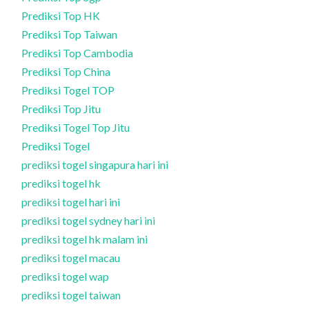
Prediksi Top HK
Prediksi Top Taiwan
Prediksi Top Cambodia
Prediksi Top China
Prediksi Togel TOP
Prediksi Top Jitu
Prediksi Togel Top Jitu
Prediksi Togel
prediksi togel singapura hari ini
prediksi togel hk
prediksi togel hari ini
prediksi togel sydney hari ini
prediksi togel hk malam ini
prediksi togel macau
prediksi togel wap
prediksi togel taiwan