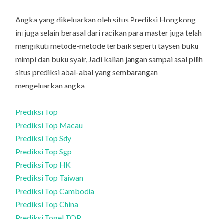
Angka yang dikeluarkan oleh situs Prediksi Hongkong
ini juga selain berasal dari racikan para master juga telah
mengikuti metode-metode terbaik seperti taysen buku
mimpi dan buku syair, Jadi kalian jangan sampai asal pilih
situs prediksi abal-abal yang sembarangan
mengeluarkan angka.
Prediksi Top
Prediksi Top Macau
Prediksi Top Sdy
Prediksi Top Sgp
Prediksi Top HK
Prediksi Top Taiwan
Prediksi Top Cambodia
Prediksi Top China
Prediksi Togel TOP