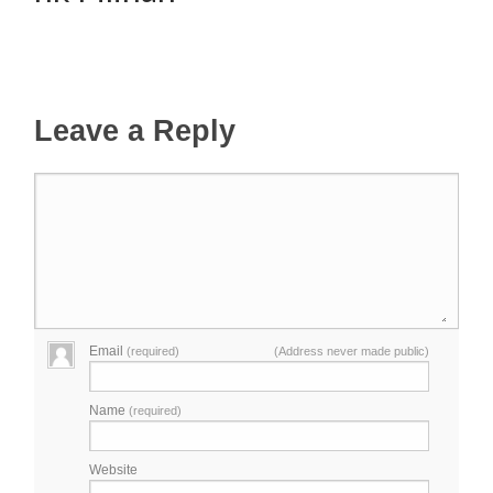
Leave a Reply
Email
(required)
(Address never made public)
Name
(required)
Website