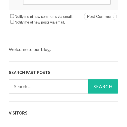
Notify me of new comments via email.
Notify me of new posts via email.
Welcome to our blog.
SEARCH PAST POSTS
Search for:
VISITORS