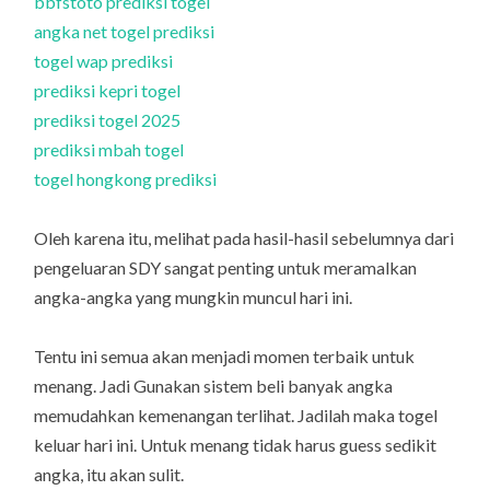
bbfstoto prediksi togel
angka net togel prediksi
togel wap prediksi
prediksi kepri togel
prediksi togel 2025
prediksi mbah togel
togel hongkong prediksi
Oleh karena itu, melihat pada hasil-hasil sebelumnya dari
pengeluaran SDY sangat penting untuk meramalkan
angka-angka yang mungkin muncul hari ini.
Tentu ini semua akan menjadi momen terbaik untuk
menang. Jadi Gunakan sistem beli banyak angka
memudahkan kemenangan terlihat. Jadilah maka togel
keluar hari ini. Untuk menang tidak harus guess sedikit
angka, itu akan sulit.