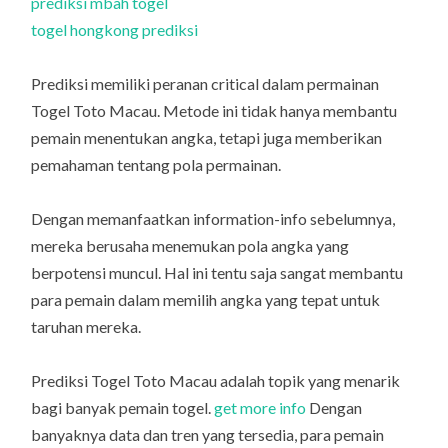
prediksi mbah togel
togel hongkong prediksi
Prediksi memiliki peranan critical dalam permainan
Togel Toto Macau. Metode ini tidak hanya membantu
pemain menentukan angka, tetapi juga memberikan
pemahaman tentang pola permainan.
Dengan memanfaatkan information-info sebelumnya,
mereka berusaha menemukan pola angka yang
berpotensi muncul. Hal ini tentu saja sangat membantu
para pemain dalam memilih angka yang tepat untuk
taruhan mereka.
Prediksi Togel Toto Macau adalah topik yang menarik
bagi banyak pemain togel.
get more info
Dengan
banyaknya data dan tren yang tersedia, para pemain